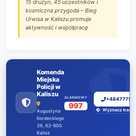
15 drużyn, 45 uczestników i
kosmiczna przygoda – Bieg
Urwisa w Kaliszu promuje
aktywność i współpracę
Komenda
Miejska
Policji w
Kaliszu
ALARMOWY
+48477751
997
Wyznacz trasę 
Augustyna
Kordeckiego
36, 62-800
Kalisz